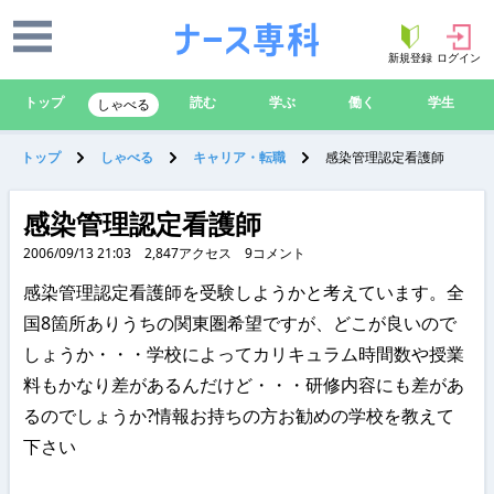
新規登録
ログイン
トップ
読む
学ぶ
働く
学生
しゃべる
トップ
しゃべる
キャリア・転職
感染管理認定看護師
感染管理認定看護師
2006/09/13 21:03
2,847
アクセス
9
コメント
感染管理認定看護師を受験しようかと考えています。全
国8箇所ありうちの関東圏希望ですが、どこが良いので
しょうか・・・学校によってカリキュラム時間数や授業
料もかなり差があるんだけど・・・研修内容にも差があ
るのでしょうか?情報お持ちの方お勧めの学校を教えて
下さい