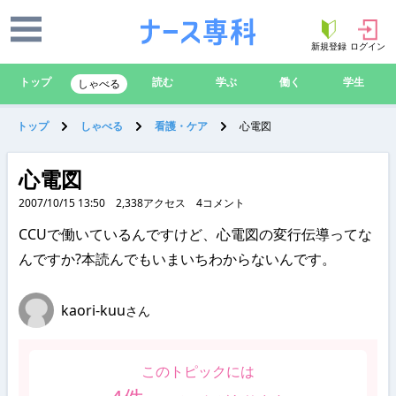
新規登録
ログイン
トップ
読む
学ぶ
働く
学生
しゃべる
トップ
しゃべる
看護・ケア
心電図
心電図
2007/10/15 13:50
2,338
アクセス
4
コメント
CCUで働いているんですけど、心電図の変行伝導ってな
んですか?本読んでもいまいちわからないんです。
kaori-kuu
さん
このトピックには