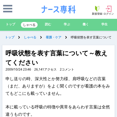
新規登録
ログイン
トップ
読む
学ぶ
働く
学生
しゃべる
トップ
しゃべる
看護・ケア
呼吸状態を表す言葉について～
呼吸状態を表す言葉について～教え
てください
2009/10/24 23:46
26,141
アクセス
2
コメント
申し送りの時、深大性とか努力様、肩呼吸などの言葉
（まだ、ありますが）をよく聞くのですが看護の本をみ
てもどこにも載っていません。
本に載っている呼吸の特徴や異常をあらわす言葉は全然
違うものです。