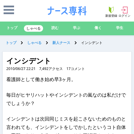
新規登録
ログイン
トップ
読む
学ぶ
働く
学生
しゃべる
トップ
しゃべる
新人ナース
インシデント
インシデント
2010/06/27 22:21
7,492
アクセス
17
コメント
看護師として働き始め早3ヶ月。
毎日がヒヤリハットやインシデントの嵐なのは私だけで
でしょうか？
インシデントは次回同じミスを起こさないためのものと
言われても、インシデントをしでかしたというコト自体