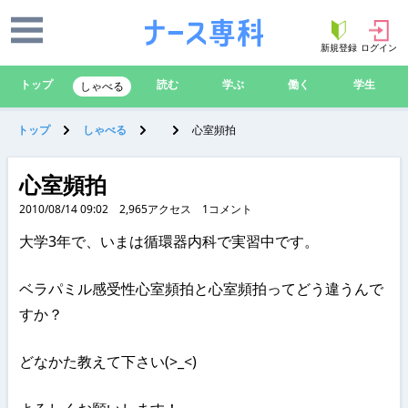
新規登録
ログイン
トップ
読む
学ぶ
働く
学生
しゃべる
トップ
しゃべる
心室頻拍
心室頻拍
2010/08/14 09:02
2,965
アクセス
1
コメント
大学3年で、いまは循環器内科で実習中です。
ベラパミル感受性心室頻拍と心室頻拍ってどう違うんで
すか？
どなかた教えて下さい(>_<)