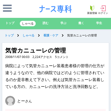
新規登録
ログイン
トップ
読む
学ぶ
働く
学生
しゃべる
トップ
しゃべる
看護・ケア
気管カニューレの管理
気管カニューレの管理
2008/11/07 00:03
2,224
アクセス
5
コメント
病院によって気管カニューレ装着患者様の管理の仕方が
違うようなので、他の病院ではどのように管理されてい
るのか是非教えて下さい。例えば気管カニューレ装着し
ている方の、カニューレの洗浄方法と洗浄回数など。
とー
さん