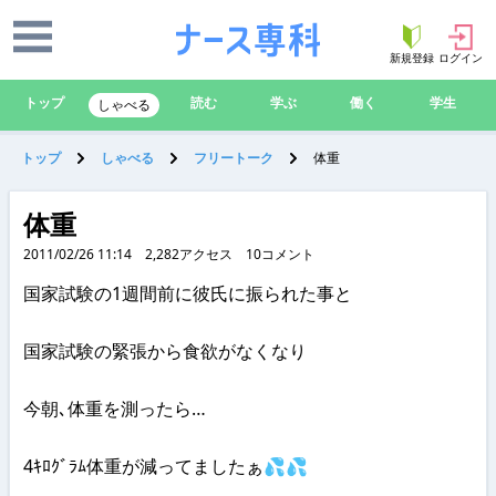
新規登録
ログイン
トップ
読む
学ぶ
働く
学生
しゃべる
トップ
しゃべる
フリートーク
体重
体重
2011/02/26 11:14
2,282
アクセス
10
コメント
国家試験の1週間前に彼氏に振られた事と
国家試験の緊張から食欲がなくなり
今朝､体重を測ったら…
4ｷﾛｸﾞﾗﾑ体重が減ってましたぁ💦💦