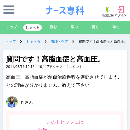
新規登録
ログイン
トップ
読む
学ぶ
働く
学生
しゃべる
トップ
しゃべる
看護・ケア
質問です！高脂血症と高血圧。
質問です！高脂血症と高血圧。
2011/03/16 19:16
10,117
アクセス
4
コメント
高血圧、高脂血症が創傷治癒過程を遅延させてしまうこ
との理由が分かりません。教えて下さい！
ｎ
さん
このトピックには