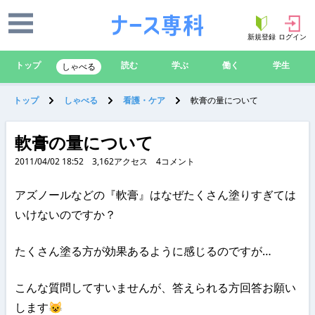
新規登録
ログイン
トップ
読む
学ぶ
働く
学生
しゃべる
トップ
しゃべる
看護・ケア
軟膏の量について
軟膏の量について
2011/04/02 18:52
3,162
アクセス
4
コメント
アズノールなどの『軟膏』はなぜたくさん塗りすぎては
いけないのですか？
たくさん塗る方が効果あるように感じるのですが…
こんな質問してすいませんが、答えられる方回答お願い
します😺