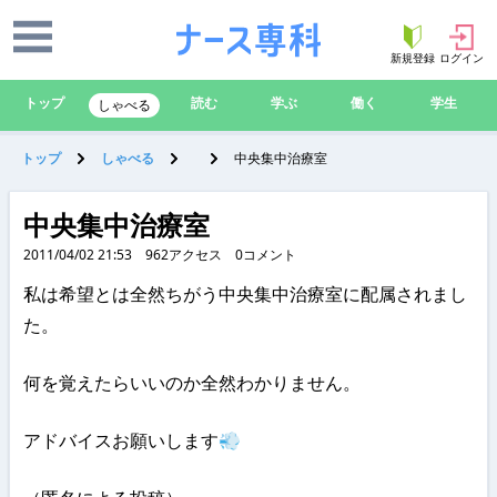
新規登録
ログイン
トップ
読む
学ぶ
働く
学生
しゃべる
トップ
しゃべる
中央集中治療室
中央集中治療室
2011/04/02 21:53
962
アクセス
0
コメント
私は希望とは全然ちがう中央集中治療室に配属されまし
た。
何を覚えたらいいのか全然わかりません。
アドバイスお願いします💨