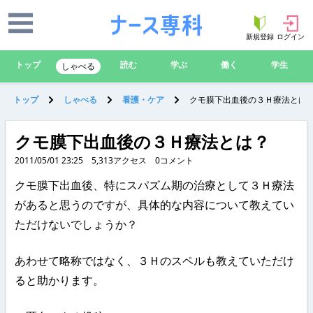
新規登録
ログイン
トップ
読む
学ぶ
働く
学生
しゃべる
トップ
しゃべる
看護・ケア
クモ膜下出血後の３Ｈ療法とは
クモ膜下出血後の３Ｈ療法とは？
2011/05/01 23:25
5,313
アクセス
0
コメント
クモ膜下出血後、特にスパズム期の治療として３Ｈ療法
があると思うのですが、具体的な内容について教えてい
ただけないでしょうか？
あわせて略称ではなく、３Ｈのスペルも教えていただけ
ると助かります。