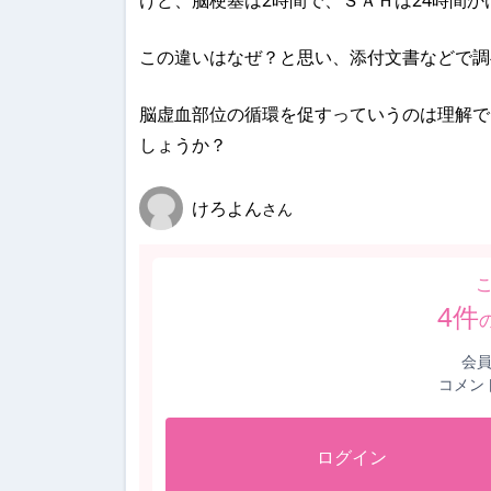
けど、脳梗塞は2時間で、ＳＡＨは24時間か
この違いはなぜ？と思い、添付文書などで調
脳虚血部位の循環を促すっていうのは理解で
しょうか？
けろよん
さん
4
件
会
コメン
ログイン