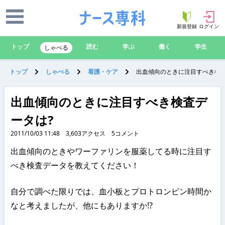
新規登録
ログイン
トップ
読む
学ぶ
働く
学生
しゃべる
トップ
しゃべる
看護・ケア
出血傾向のときに注目すべき検査
出血傾向のときに注目すべき検査デ
ータは?
2011/10/03 11:48
3,603
アクセス
5
コメント
出血傾向のときやワーファリンを服薬してる時に注目す
べき検査データを教えてください！
自分で調べた限りでは、血小板とプロトロンビン時間か
なと考えましたが、他にもありますか!?