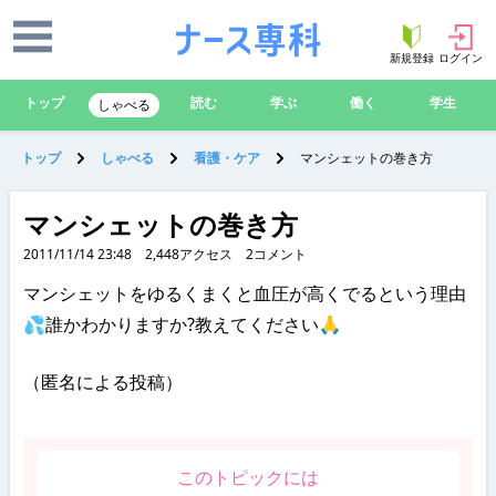
新規登録
ログイン
トップ
読む
学ぶ
働く
学生
しゃべる
トップ
しゃべる
看護・ケア
マンシェットの巻き方
マンシェットの巻き方
2011/11/14 23:48
2,448
アクセス
2
コメント
マンシェットをゆるくまくと血圧が高くでるという理由
💦誰かわかりますか?教えてください🙏
（匿名による投稿）
このトピックには