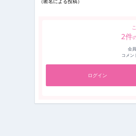
（匿名による投稿）
2
件
会
コメン
ログイン