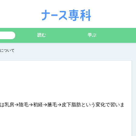
読む
学ぶ
について
は乳房→陰毛→初経→腋毛→皮下脂肪という変化で習いま