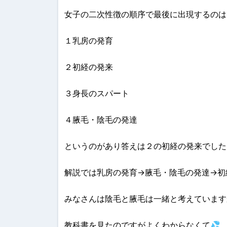
女子の二次性徴の順序で最後に出現するのは
１乳房の発育
２初経の発来
３身長のスパート
４腋毛・陰毛の発達
というのがあり答えは２の初経の発来でした
解説では乳房の発育→腋毛・陰毛の発達→初
みなさんは陰毛と腋毛は一緒と考えています
教科書を見たのですがよくわからなくて💦