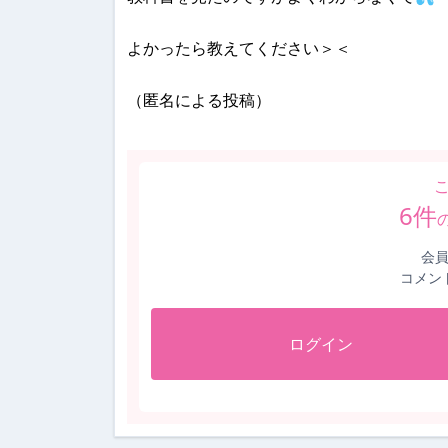
よかったら教えてください＞＜
（匿名による投稿）
6
件
会
コメン
ログイン