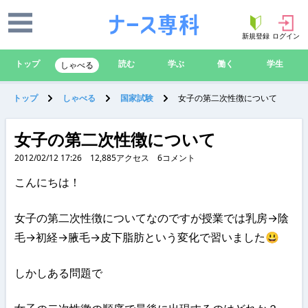
新規登録
ログイン
トップ
読む
学ぶ
働く
学生
しゃべる
トップ
しゃべる
国家試験
女子の第二次性徴について
女子の第二次性徴について
2012/02/12 17:26
12,885
アクセス
6
コメント
こんにちは！
女子の第二次性徴についてなのですが授業では乳房→陰
毛→初経→腋毛→皮下脂肪という変化で習いました😃
しかしある問題で