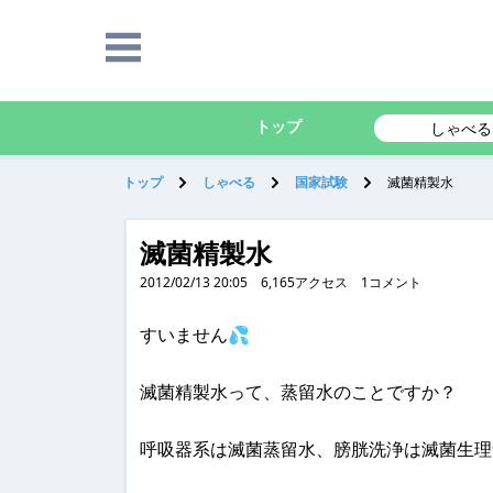
トップ
しゃべる
トップ
しゃべる
国家試験
滅菌精製水
滅菌精製水
2012/02/13 20:05
6,165
アクセス
1
コメント
すいません💦
滅菌精製水って、蒸留水のことですか？
呼吸器系は滅菌蒸留水、膀胱洗浄は滅菌生理食