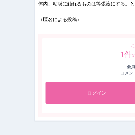
体内、粘膜に触れるものは等張液にする。と
（匿名による投稿）
1
件
会
コメン
ログイン