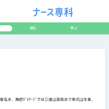
読む
学ぶ
塩水、胸腔ﾄﾞﾚﾅｰｼﾞでは三連は蒸留水で単式は生食。