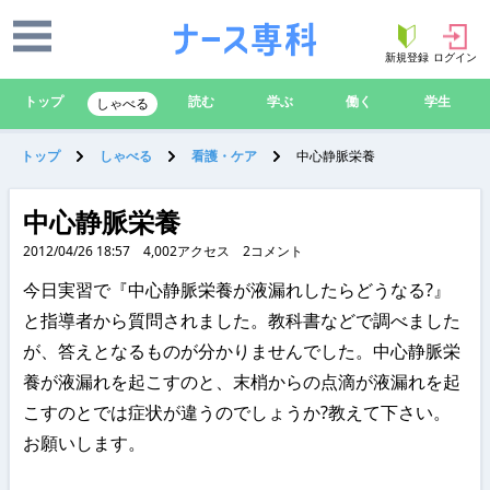
新規登録
ログイン
トップ
読む
学ぶ
働く
学生
しゃべる
トップ
しゃべる
看護・ケア
中心静脈栄養
中心静脈栄養
2012/04/26 18:57
4,002
アクセス
2
コメント
今日実習で『中心静脈栄養が液漏れしたらどうなる?』
と指導者から質問されました。教科書などで調べました
が、答えとなるものが分かりませんでした。中心静脈栄
養が液漏れを起こすのと、末梢からの点滴が液漏れを起
こすのとでは症状が違うのでしょうか?教えて下さい。
お願いします。