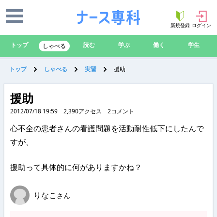
新規登録
ログイン
トップ
読む
学ぶ
働く
学生
しゃべる
トップ
しゃべる
実習
援助
援助
2012/07/18 19:59
2,390
アクセス
2
コメント
心不全の患者さんの看護問題を活動耐性低下にしたんで
すが、
援助って具体的に何がありますかね？
りなこ
さん