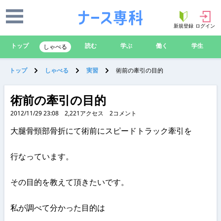
新規登録
ログイン
トップ
読む
学ぶ
働く
学生
しゃべる
トップ
しゃべる
実習
術前の牽引の目的
術前の牽引の目的
2012/11/29 23:08
2,221
アクセス
2
コメント
大腿骨頸部骨折にて術前にスピードトラック牽引を
行なっています。
その目的を教えて頂きたいです。
私が調べて分かった目的は