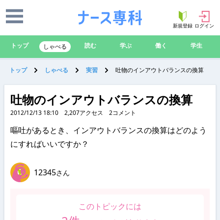
新規登録
ログイン
トップ
読む
学ぶ
働く
学生
しゃべる
トップ
しゃべる
実習
吐物のインアウトバランスの換算
吐物のインアウトバランスの換算
2012/12/13 18:10
2,207
アクセス
2
コメント
嘔吐があるとき、インアウトバランスの換算はどのよう
にすればいいですか？
12345
さん
このトピックには