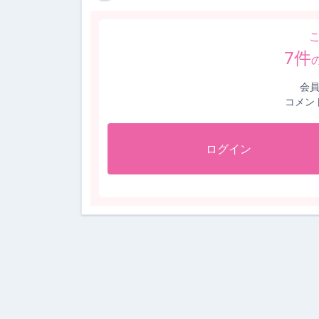
7
件
会
コメン
ログイン