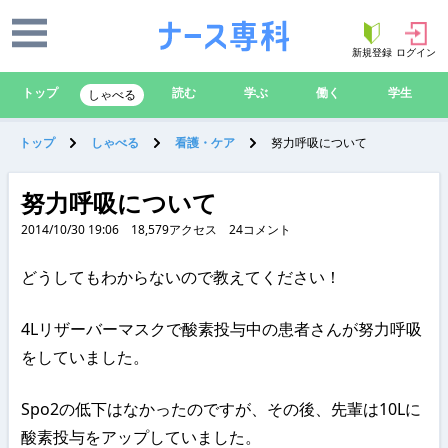
新規登録
ログイン
トップ
読む
学ぶ
働く
学生
しゃべる
トップ
しゃべる
看護・ケア
努力呼吸について
努力呼吸について
2014/10/30 19:06
18,579
アクセス
24
コメント
どうしてもわからないので教えてください！
4Lリザーバーマスクで酸素投与中の患者さんが努力呼吸
をしていました。
Spo2の低下はなかったのですが、その後、先輩は10Lに
酸素投与をアップしていました。