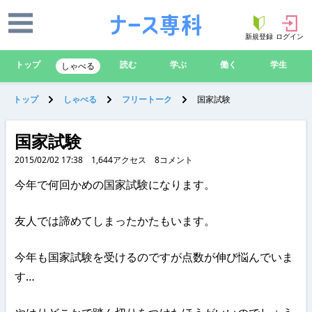
新規登録
ログイン
トップ
読む
学ぶ
働く
学生
しゃべる
トップ
しゃべる
フリートーク
国家試験
国家試験
2015/02/02 17:38
1,644
アクセス
8
コメント
今年で何回かめの国家試験になります。
友人では諦めてしまったかたもいます。
今年も国家試験を受けるのですが点数が伸び悩んでいま
す…