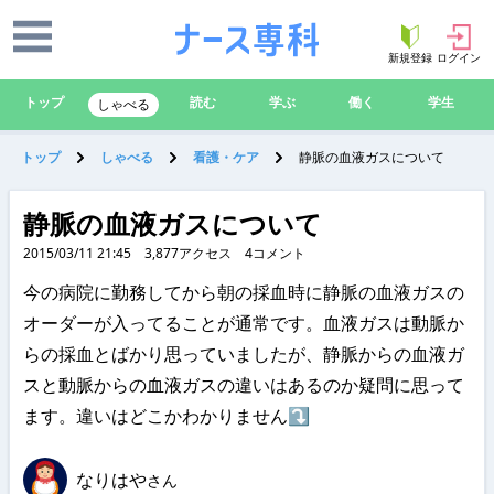
新規登録
ログイン
トップ
読む
学ぶ
働く
学生
しゃべる
トップ
しゃべる
看護・ケア
静脈の血液ガスについて
静脈の血液ガスについて
2015/03/11 21:45
3,877
アクセス
4
コメント
今の病院に勤務してから朝の採血時に静脈の血液ガスの
オーダーが入ってることが通常です。血液ガスは動脈か
らの採血とばかり思っていましたが、静脈からの血液ガ
スと動脈からの血液ガスの違いはあるのか疑問に思って
ます。違いはどこかわかりません⤵
なりはや
さん