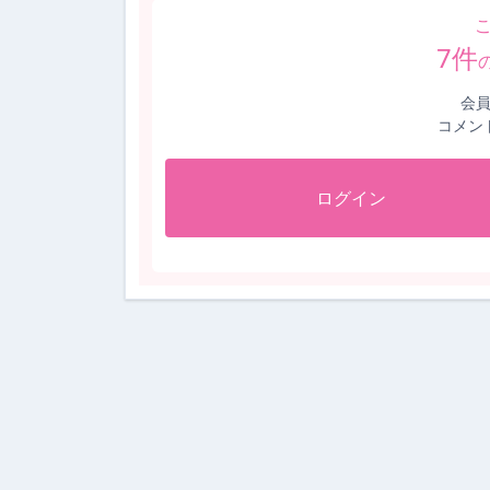
7
件
会
コメン
ログイン