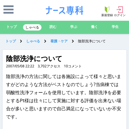
新規登録
ログイン
トップ
読む
学ぶ
働く
学生
しゃべる
トップ
しゃべる
看護・ケア
陰部洗浄について
陰部洗浄について
2007/05/08 22:22
3,702
アクセス
10
コメント
陰部洗浄の方法に関しては各施設によって様々と思いま
すがどのような方法がベストなのでしょう?当病棟では
弱酸性洗浄フォームを使用しています。陰部洗浄を必要
とするPt様は往々にして実施に対する評価を出来ない場
合が多いと思いますので自己満足になっていないか不安
です。