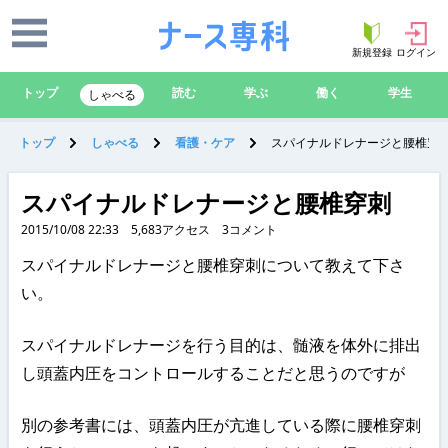
新規登録
ログイン
トップ
読む
学ぶ
働く
学生
しゃべる
トップ
しゃべる
看護・ケア
スパイナルドレナージと腰椎穿
スパイナルドレナージと腰椎穿刺
2015/10/08 22:33
5,683
アクセス
3
コメント
スパイナルドレナージと腰椎穿刺について教えて下さ
い。
スパイナルドレナージを行う目的は、髄液を体外に排出
し頭蓋内圧をコントロールすることだと思うのですが
別の参考書には、頭蓋内圧が亢進している際に腰椎穿刺