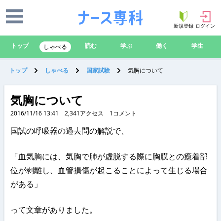
新規登録
ログイン
トップ
読む
学ぶ
働く
学生
しゃべる
トップ
しゃべる
国家試験
気胸について
気胸について
2016/11/16 13:41
2,341
アクセス
1
コメント
国試の呼吸器の過去問の解説で、
「血気胸には、気胸で肺が虚脱する際に胸膜との癒着部
位が剥離し、血管損傷が起こることによって生じる場合
がある」
って文章がありました。