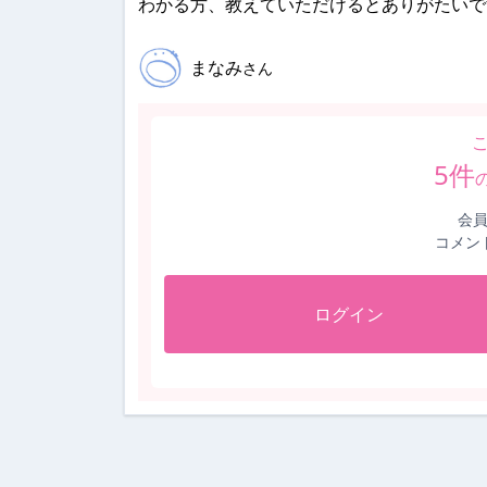
わかる方、教えていただけるとありがたいで
まなみ
さん
5
件
会
コメン
ログイン