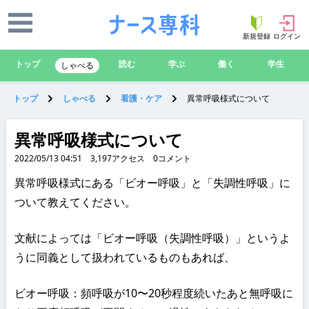
新規登録
ログイン
トップ
読む
学ぶ
働く
学生
しゃべる
トップ
しゃべる
看護・ケア
異常呼吸様式について
異常呼吸様式について
2022/05/13 04:51
3,197
アクセス
0
コメント
異常呼吸様式にある「ビオー呼吸」と「失調性呼吸」に
ついて教えてください。
文献によっては「ビオー呼吸（失調性呼吸）」というよ
うに同義として扱われているものもあれば、
ビオー呼吸：頻呼吸が10〜20秒程度続いたあと無呼吸に