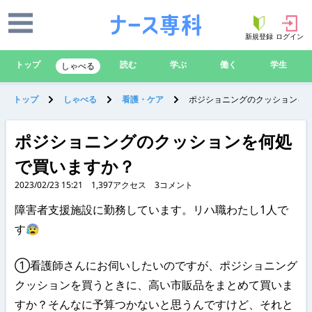
新規登録
ログイン
トップ
読む
学ぶ
働く
学生
しゃべる
トップ
しゃべる
看護・ケア
ポジショニングのクッションを
ポジショニングのクッションを何処
で買いますか？
2023/02/23 15:21
1,397
アクセス
3
コメント
障害者支援施設に勤務しています。リハ職わたし1人で
す😰
①看護師さんにお伺いしたいのですが、ポジショニング
クッションを買うときに、高い市販品をまとめて買いま
すか？そんなに予算つかないと思うんですけど、それと