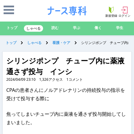
新規登録
ログイン
トップ
読む
学ぶ
働く
学生
しゃべる
トップ
しゃべる
看護・ケア
シリンジポンプ チューブ内に
シリンジポンプ チューブ内に薬液
通さず投与 インシ
2024/04/09 23:10
1,326
アクセス
1
コメント
CPAの患者さんにノルアドレナリンの持続投与の指示を
受けて投与する際に
焦ってしまいチューブ内に薬液を通さず投与開始してし
まいました。