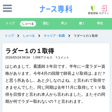
新規登録
ログイン
トップ
読む
学ぶ
働く
学生
しゃべる
トップ
しゃべる
キャリア・転職
ラダー１の１取得
ラダー１の１取得
2026/05/24 09:34
1,098
アクセス
1
コメント
はじめまして。看護師３年目です。半年に一度ラダー資
格があります。今年4月の段階で師長より取得は‥まだ？
と思う所あるし。あと少しなのよね。と言われて取得で
きませんでした。同じ同期は去年11月に取得してＩＶ取
得を目指すと言われ本人から言われました。またその同
期が何でラダー取れないの？と言われます。