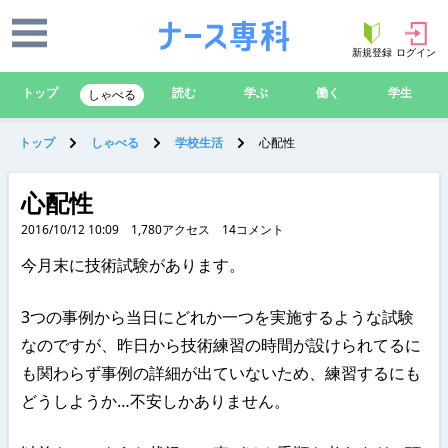
新規登録
ログイン
トップ
読む
学ぶ
働く
学生
しゃべる
トップ
しゃべる
学校生活
心配性
心配性
2016/10/12 10:09
1,780
アクセス
14
コメント
今月末に技術試験があります。
3つの事例から当日にどれか一つを実施するような試験
なのですが、昨日から技術練習の時間が設けられてるに
も関わらず事例の詳細が出ていないため、練習するにも
どうしようか…不安しかありません。