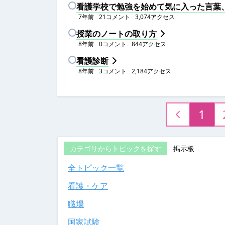
看護学校で勉強を始めて気に入った言葉
7年前
21
コメント
3,074
アクセス
授業のノートの取り方
8年前
0
コメント
844
アクセス
看護診断
8年前
3
コメント
2,184
アクセス
1
カテゴリからトピックを探す
掲示板
全トピック一覧
看護・ケア
職場
国家試験