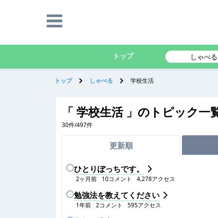
トップ
しゃべる
トップ
しゃべる
学校生活
「 学校生活 」のトピック一
30
件/
497
件
更新順
ひとりぼっちです。
2ヶ月前
10
コメント
4,278
アクセス
勉強法を教えてください
1年前
2
コメント
595
アクセス