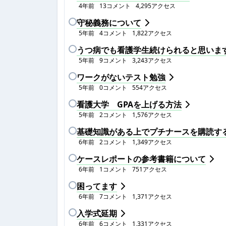
4年前
13
コメント
4,295
アクセス
守秘義務について
5年前
4
コメント
1,822
アクセス
うつ病でも看護学生続けられると思いま
5年前
9
コメント
3,243
アクセス
ワークがないテスト勉強
5年前
0
コメント
554
アクセス
看護大学 GPAを上げる方法
5年前
2
コメント
1,576
アクセス
基礎知識がある上でプチナースを購読す
6年前
2
コメント
1,349
アクセス
ケースレポートの参考書籍について
6年前
1
コメント
751
アクセス
困ってます
6年前
7
コメント
1,371
アクセス
入学式延期
6年前
6
コメント
1,331
アクセス