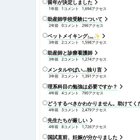
留年が決定しました
1年前
1
コメント
1,694
アクセス
助産師学校受験について
2年前
0
コメント
296
アクセス
ベットメイキング🛏✨
3年前
2
コメント
1,598
アクセス
助産師と診療看護師
3年前
2
コメント
1,274
アクセス
メンタルやばい…独り言
3年前
3
コメント
1,391
アクセス
理系科目の勉強は必要ですか？
4年前
4
コメント
790
アクセス
どうするべきかわかりません。助けてく
4年前
3
コメント
2,479
アクセス
先生たちが厳しい
4年前
8
コメント
1,726
アクセス
国試直前、妊娠が分かりました