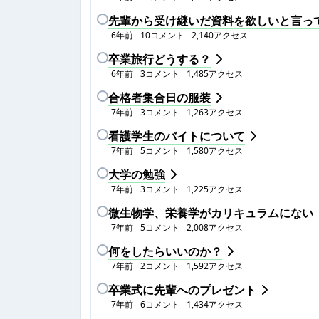
先輩から受け継いだ資料を欲しいと言っ
6年前
10
コメント
2,140
アクセス
卒業旅行どうする？
6年前
3
コメント
1,485
アクセス
合格者集合日の服装
7年前
3
コメント
1,263
アクセス
看護学生のバイトについて
7年前
5
コメント
1,580
アクセス
大学の勉強
7年前
3
コメント
1,225
アクセス
微生物学、栄養学がカリキュラムにない
7年前
5
コメント
2,008
アクセス
何をしたらいいのか？
7年前
2
コメント
1,592
アクセス
卒業式に先輩へのプレゼント
7年前
6
コメント
1,434
アクセス