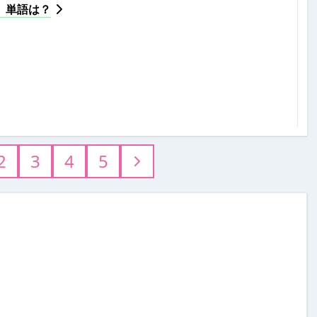
、単語は？
2
3
4
5